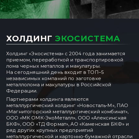
ХОЛДИНГ
ЭКОСИСТЕМА
Холдинг «Экосистема» с 2004 года занимается
приемом, переработкой и транспортировкой
ПРИЁМ
лома черных металлов и макулатуры.
На сегодняшний день входит в ТОП–5
ВЫВОЗ
независимых компаний по заготовке
металлолома и макулатуры в Российской
Федерации.
Партнерами холдинга являются
металлургический холдинг «Новосталь‑М», ПАО
«Магнитогорский металлургический комбинат»,
ООО «МК ОМК‑ЭкоМеталл», ООО «Алексинская
БКФ», ООО «ТД Формат», АО «Каменская БКФ» и
ряд других крупных предприятий
металлургической и картонно-бумажной отрасли