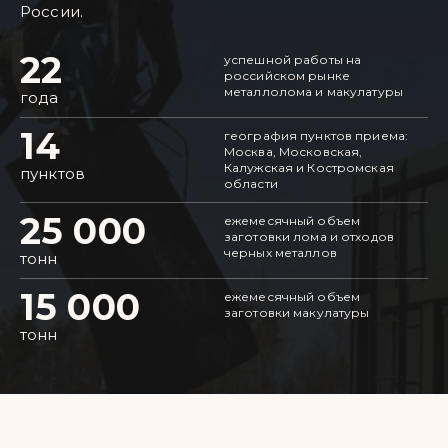
России.
22
успешной работы на
российском рынке
металлолома и макулатуры
года
14
география пунктов приема:
Москва, Московская,
Калужская и Костромская
пунктов
области
25 000
ежемесячный объем
заготовки лома и отходов
черных металлов
тонн
15 000
ежемесячный объем
заготовки макулатуры
тонн